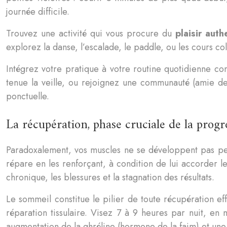
journée difficile.
Trouvez une activité qui vous procure du
plaisir aut
explorez la danse, l’escalade, le paddle, ou les cours co
Intégrez votre pratique à votre routine quotidienne c
tenue la veille, ou rejoignez une communauté (amie de s
ponctuelle.
La récupération, phase cruciale de la progr
Paradoxalement, vos muscles ne se développent pas pen
répare en les renforçant, à condition de lui accorder 
chronique, les blessures et la stagnation des résultats.
Le sommeil constitue le pilier de toute récupération e
réparation tissulaire. Visez 7 à 9 heures par nuit, e
augmentation de la ghréline (hormone de la faim) et une 