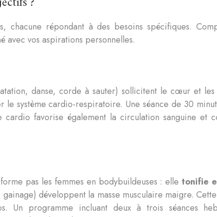
ectifs ?
riées, chacune répondant à des besoins spécifiques. Com
 avec vos aspirations personnelles.
atation, danse, corde à sauter) sollicitent le cœur et l
cer le système cardio-respiratoire. Une séance de 30 mi
e cardio favorise également la circulation sanguine et co
nsforme pas les femmes en bodybuildeuses : elle
tonifie 
es, gainage) développent la masse musculaire maigre. Cet
pos. Un programme incluant deux à trois séances he