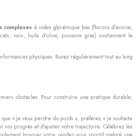
es complexes
à index glycémique bas (flocons d’avoine,
ats, noix, huile d’olive, poissons gras) soutiennent la
erformances physiques. Buvez régulièrement tout au long
emiers obstacles. Pour construire une pratique durable,
 que « je veux perdre du poids », préférez « je souhaite
 vos progrès et d’ajuster votre trajectoire. Célébrez les
implement honorer votre rendez-vous sportif malgré une