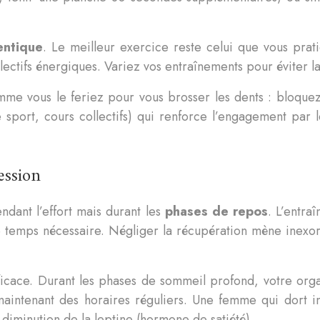
hentique
. Le meilleur exercice reste celui que vous prat
llectifs énergiques. Variez vos entraînements pour éviter l
omme vous le feriez pour vous brosser les dents : bloque
port, cours collectifs) qui renforce l’engagement par le l
ession
dant l’effort mais durant les
phases de repos
. L’entra
le temps nécessaire. Négliger la récupération mène inexor
fficace. Durant les phases de sommeil profond, votre orga
n maintenant des horaires réguliers. Une femme qui dort 
diminution de la leptine (hormone de satiété).