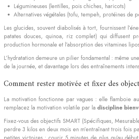
Légumineuses (lentilles, pois chiches, haricots)
Alternatives végétales (tofu, tempeh, protéines de p
Les glucides, souvent diabolisés à tort, fournissent l’én
patates douces, quinoa, riz complet) qui diffusent pro
production hormonale et l’absorption des vitamines lipo
L’hydratation demeure un pilier fondamental : même une
de la journée, et davantage lors des entraînements inten
Comment rester motivée et fixer des objectif
La motivation fonctionne par vagues : elle flamboie au
remplacez la motivation volatile par la
discipline bienv
Fixez-vous des objectifs SMART (Spécifiques, Mesurables
perdre 3 kilos en deux mois en m’entraînant trois fois p
petites victoires : courir 5 minutes de plus qu’au dé